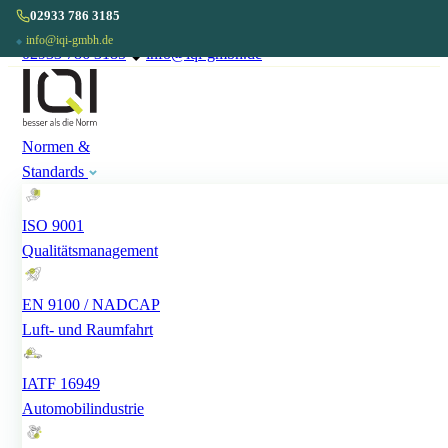
02933 786 3185
info@iqi-gmbh.de
◆
02933 786 3185
◆
info@iqi-gmbh.de
Normen &
Standards
ISO 9001
Qualitätsmanagement
EN 9100 / NADCAP
Luft- und Raumfahrt
IATF 16949
Automobilindustrie