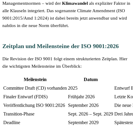
Managementnormen – wird der
Klimawandel
als expliziter Faktor in
alle Klauseln integriert. Das sogenannte Climate Amendment (ISO
9001:2015/Amd 1:2024) ist dabei bereits jetzt anwendbar und wird
nahtlos in die neue Norm überführt.
Zeitplan und Meilensteine der ISO 9001:2026
Die Revision der ISO 9001 folgt einem strukturierten Zeitplan. Hier
die wichtigsten Meilensteine im Überblick:
Meilenstein
Datum
iBotQi
Committee Draft (CD) vorhanden
2025
Entwurf E
Ihr KI-Assistent für Normen & Beratung
Finaler Entwurf (FDIS)
Frühjahr 2026
Letzte Ko
Veröffentlichung ISO 9001:2026
September 2026
Die neue 
Hallo! 👋 Ich bin
iBotQi
, Ihr KI-Assistent von
Transition-Phase
Sept. 2026 – Sept. 2029
Drei Jahre
IQI. Ich helfe Ihnen gerne bei Fragen zu
ISO-
Normen
,
Audits
,
Beratung
und unseren
Deadline
September 2029
Spätesten
weiteren Dienstleistungen. Wie kann ich Ihnen