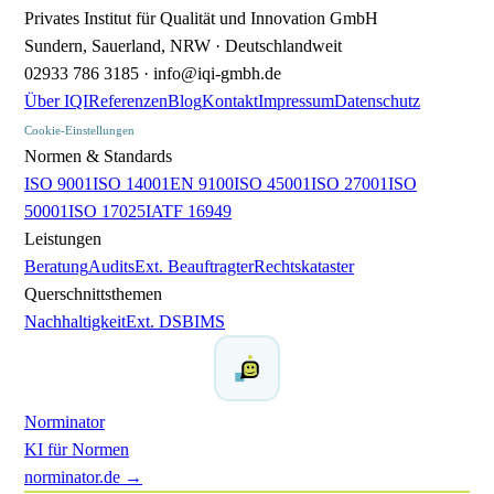
Privates Institut für Qualität und Innovation GmbH
Sundern, Sauerland, NRW · Deutschlandweit
02933 786 3185 · info@iqi-gmbh.de
Über IQI
Referenzen
Blog
Kontakt
Impressum
Datenschutz
Cookie-Einstellungen
Normen & Standards
ISO 9001
ISO 14001
EN 9100
ISO 45001
ISO 27001
ISO
50001
ISO 17025
IATF 16949
Leistungen
Beratung
Audits
Ext. Beauftragter
Rechtskataster
Querschnittsthemen
Nachhaltigkeit
Ext. DSB
IMS
Norminator
KI für Normen
norminator.de →