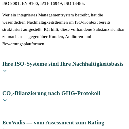
ISO 9001, EN 9100, IATF 16949, ISO 13485.
Wer ein integriertes Managementsystem betreibt, hat die
wesentlichen Nachhaltigkeitsthemen im ISO-Kontext bereits
strukturiert aufgestellt. IQI hilft, diese vorhandene Substanz sichtbar
zu machen — gegenüber Kunden, Auditoren und
Bewertungsplattformen.
Ihre ISO-Systeme sind Ihre Nachhaltigkeitsbasis
IQI berät zehn Managementnormen und kennt die Schnittstellen zur
Nachhaltigkeit in jeder einzelnen. Wenn Sie bereits ein zertifiziertes
CO₂-Bilanzierung nach GHG-Protokoll
Managementsystem betreiben, stehen Sie besser da, als Sie denken:
ISO 14001 / EMAS
deckt die ökologische Säule ab: Umweltaspekte
IQI unterstützt bei der Ermittlung Ihres CO₂-Fußabdrucks —
identifizieren, Umweltleistung verbessern, bindende Verpflichtungen
konform mit dem Greenhouse Gas Protocol (GHG). Im Rahmen
EcoVadis — vom Assessment zum Rating
einhalten. EMAS geht noch weiter mit der öffentlichen
eines eintägigen Web-Meetings befüllt IQI gemeinsam mit Ihnen die