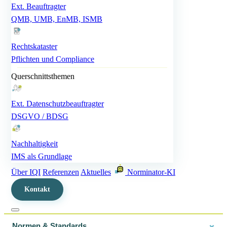
Hallo! 👋 Ich bin
iBotQi
, Ihr KI-Assistent von
Ext. Beauftragter
IQI. Ich helfe Ihnen gerne bei Fragen zu
ISO-
QMB, UMB, EnMB, ISMB
Normen
,
Audits
,
Beratung
und unseren
weiteren Dienstleistungen. Wie kann ich Ihnen
behilflich sein?
Rechtskataster
Pflichten und Compliance
Querschnittsthemen
Ext. Datenschutzbeauftragter
DSGVO / BDSG
Nachhaltigkeit
IMS als Grundlage
Über IQI
Referenzen
Aktuelles
Norminator-KI
Kontakt
Normen & Standards