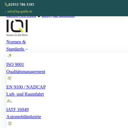
02933 786 3185
info@iqi-gmbh.de
◆
02933 786 3185
◆
info@iqi-gmbh.de
Normen &
Standards
ISO 9001
Qualitätsmanagement
EN 9100 / NADCAP
Luft- und Raumfahrt
IATF 16949
Automobilindustrie