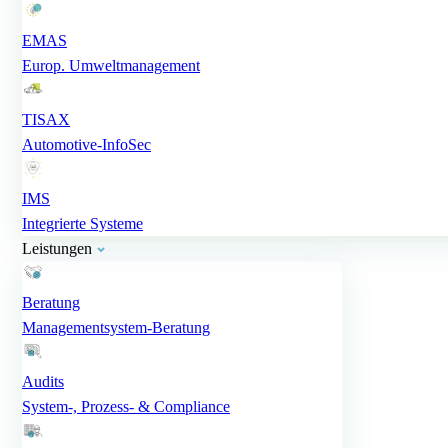
EMAS
Europ. Umweltmanagement
TISAX
Automotive-InfoSec
IMS
Integrierte Systeme
Leistungen
Beratung
Managementsystem-Beratung
iBotQi
Audits
Ihr KI-Assistent für Normen & Beratung
System-, Prozess- & Compliance