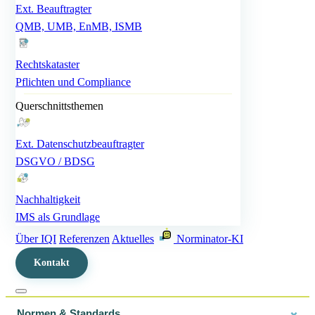
Ext. Beauftragter
QMB, UMB, EnMB, ISMB
Rechtskataster
Pflichten und Compliance
Querschnittsthemen
Ext. Datenschutzbeauftragter
DSGVO / BDSG
Nachhaltigkeit
iBotQi
IMS als Grundlage
Ihr KI-Assistent für Normen & Beratung
Über IQI
Referenzen
Aktuelles
Norminator-KI
Hallo! 👋 Ich bin
iBotQi
, Ihr KI-Assistent von
Kontakt
IQI. Ich helfe Ihnen gerne bei Fragen zu
ISO-
Normen
,
Audits
,
Beratung
und unseren
weiteren Dienstleistungen. Wie kann ich Ihnen
Normen & Standards