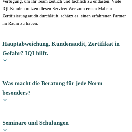
Verfügung, um Ihr Team zeitlich und fachlich zu entlasten. Viele
IQI-Kunden nutzen diesen Service: Wer zum ersten Mal ein
Zertifizierungsaudit durchläuft, schätzt es, einen erfahrenen Partner
im Raum zu haben.
Hauptabweichung, Kundenaudit, Zertifikat in
Gefahr? IQI hilft.
Nicht jedes Unternehmen kommt zu IQI, weil es ein neues
Managementsystem aufbauen will. Viele kommen, weil es ein
Was macht die Beratung für jede Norm
konkretes Problem gibt: eine schwerwiegende Abweichung
besonders?
(Hauptabweichung) im Zertifizierungsaudit, ein negatives Ergebnis
im Kundenaudit, Korrekturmaßnahmen mit laufender Frist — oder
ein Überwachungsaudit, das in wenigen Wochen ansteht und das
Der Vier-Stufen-Prozess bildet das Grundgerüst. Was sich ändert,
System nicht bereit ist. IQI nennt das intern „Feuerwehreinsatz" —
sind die fachlichen Schwerpunkte — und die Stellen, an denen
Seminare und Schulungen
und hat sich durch zahlreiche solcher Einsätze einen Namen
Unternehmen in der Praxis am häufigsten Probleme bekommen.