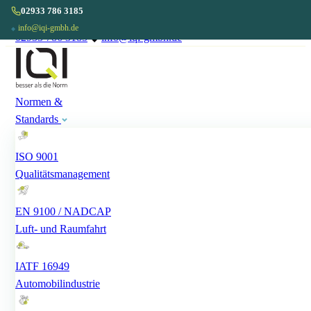
02933 786 3185
info@iqi-gmbh.de
◆
02933 786 3185
◆
info@iqi-gmbh.de
Normen &
Standards
ISO 9001
Qualitätsmanagement
EN 9100 / NADCAP
Luft- und Raumfahrt
IATF 16949
Automobilindustrie