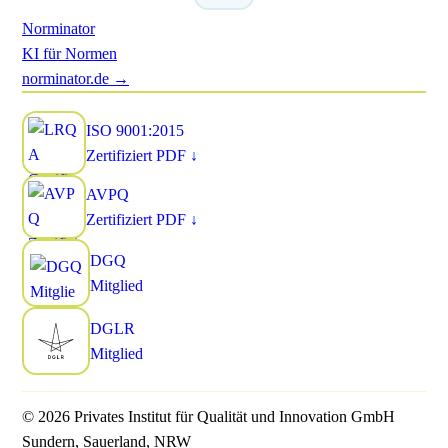
Norminator
KI für Normen
norminator.de →
ISO 9001:2015
Zertifiziert
PDF ↓
AVPQ
Zertifiziert
PDF ↓
DGQ
Mitglied
DGLR
Mitglied
© 2026 Privates Institut für Qualität und Innovation GmbH
Sundern, Sauerland, NRW