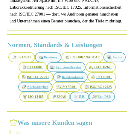
hinausgehen: Aerospace mit EN 9100 und NADCAP,
Laborakkreditierung nach ISO/IEC 17025, Informationssicherheit
nach ISO/IEC 27001 — dort, wo Auditoren genauer hinschauen
und Unternehmen einen Berater brauchen, der die Tiefe mitbringt.
Normen, Standards & Leistungen
ISO 9001
Beratung
EN 9100 / NADCAP
Audits
ISO 14001
Ext. Beauftragter
IATF 16949
ISO/IEC 27001
Rechtskataster
ISO 45001
Nachhaltigkeit
ISO 50001
ISO/IEC 17025
ISO 13485
EMAS
IMS
Ext. DSB
Was unsere Kunden sagen