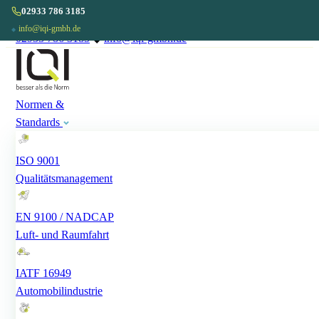
02933 786 3185
info@iqi-gmbh.de
◆
02933 786 3185
◆
info@iqi-gmbh.de
Normen &
Standards
ISO 9001
Qualitätsmanagement
EN 9100 / NADCAP
Luft- und Raumfahrt
IATF 16949
Automobilindustrie