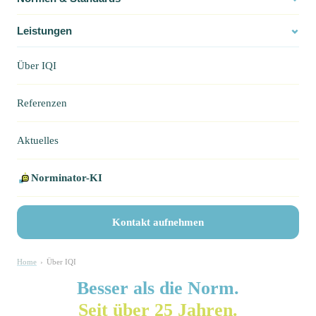
iBotQi
Ihr KI-Assistent für Normen & Beratung
Leistungen
Hallo! 👋 Ich bin
iBotQi
, Ihr KI-Assistent von
Über IQI
IQI. Ich helfe Ihnen gerne bei Fragen zu
ISO-
Normen
,
Audits
,
Beratung
und unseren
weiteren Dienstleistungen. Wie kann ich Ihnen
Referenzen
behilflich sein?
Aktuelles
Norminator-KI
Kontakt aufnehmen
Home
›
Über IQI
Besser als die Norm.
Seit über 25 Jahren.