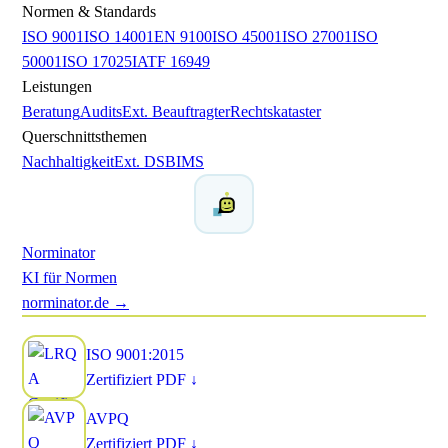
Normen & Standards
ISO 9001
ISO 14001
EN 9100
ISO 45001
ISO 27001
ISO
50001
ISO 17025
IATF 16949
Leistungen
Beratung
Audits
Ext. Beauftragter
Rechtskataster
Querschnittsthemen
Nachhaltigkeit
Ext. DSB
IMS
Norminator
KI für Normen
norminator.de →
ISO 9001:2015
Zertifiziert
PDF ↓
AVPQ
Zertifiziert
PDF ↓