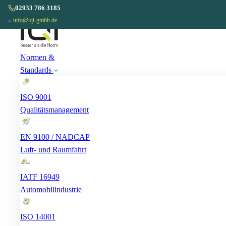
02933 786 3185
02933 786 3185
◆
info@iqi-gmbh.de
info@iqi-gmbh.de
◆
Normen &
Standards
ISO 9001
Qualitätsmanagement
EN 9100 / NADCAP
Luft- und Raumfahrt
IATF 16949
Automobilindustrie
ISO 14001