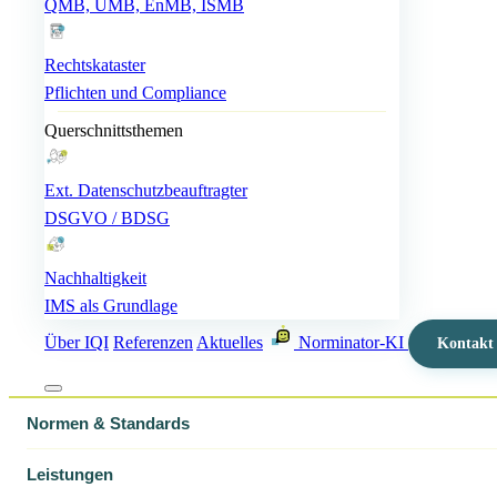
QMB, UMB, EnMB, ISMB
Rechtskataster
Pflichten und Compliance
Querschnittsthemen
Ext. Datenschutzbeauftragter
DSGVO / BDSG
Nachhaltigkeit
IMS als Grundlage
Über IQI
Referenzen
Aktuelles
Norminator-KI
Kontakt
Normen & Standards
Leistungen