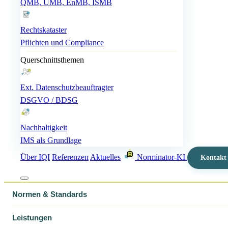
QMB, UMB, EnMB, ISMB
Rechtskataster
Pflichten und Compliance
Querschnittsthemen
Ext. Datenschutzbeauftragter
DSGVO / BDSG
Nachhaltigkeit
IMS als Grundlage
Über IQI
Referenzen
Aktuelles
Norminator-KI
Kontakt
Normen & Standards
Leistungen