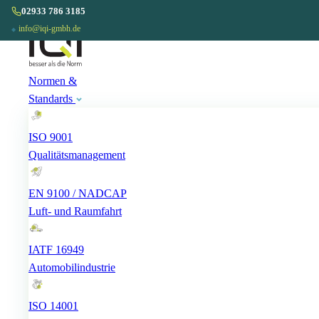
02933 786 3185
02933 786 3185
◆
info@iqi-gmbh.de
info@iqi-gmbh.de
◆
Normen &
Standards
ISO 9001
Qualitätsmanagement
EN 9100 / NADCAP
Luft- und Raumfahrt
IATF 16949
Automobilindustrie
ISO 14001