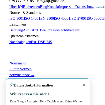
02933 786 3185 · info@iqi-gmbh.de
Über IQI
Referenzen
Blog
Kontakt
Impressum
Datenschutz
Cookie-Ei
Normen & Standards
ISO 9001
ISO 14001
EN 9100
ISO 45001
ISO 27001
ISO 50001
I
Leistungen
Beratung
Audits
Ext. Beauftragter
Rechtskataster
Querschnittsthemen
Nachhaltigkeit
Ext. DSB
IMS
Norminator
KI für Normen
norminator.de →
✕
Datenschutz-Information
ISO 9001:2015
Wir tracken Sie nicht.
Zertifiziert
PDF ↓
Kein Google Analytics. Kein Tag Manager. Keine Werbe-