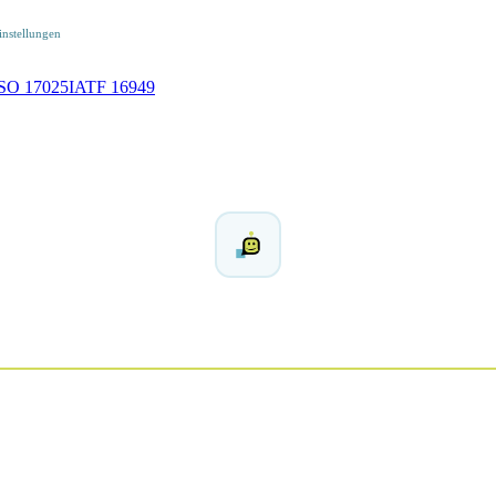
nstellungen
SO 17025
IATF 16949