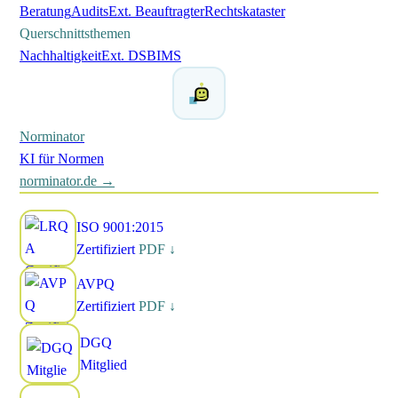
Beratung
Audits
Ext. Beauftragter
Rechtskataster
Querschnittsthemen
Nachhaltigkeit
Ext. DSB
IMS
Norminator
KI für Normen
norminator.de →
ISO 9001:2015
Zertifiziert
PDF ↓
AVPQ
Zertifiziert
PDF ↓
DGQ
Mitglied