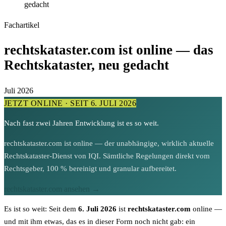
gedacht
Fachartikel
rechtskataster.com ist online — das
Rechtskataster, neu gedacht
iBotQi
Juli 2026
Ihr KI-Assistent für Normen & Beratung
JETZT ONLINE · SEIT 6. JULI 2026
Hallo! 👋 Ich bin
iBotQi
, Ihr KI-Assistent von
Nach fast zwei Jahren Entwicklung ist es so weit.
IQI. Ich helfe Ihnen gerne bei Fragen zu
ISO-
Normen
,
Audits
,
Beratung
und unseren
rechtskataster.com ist online — der unabhängige, wirklich aktuelle
weiteren Dienstleistungen. Wie kann ich Ihnen
Rechtskataster-Dienst von IQI. Sämtliche Regelungen direkt vom
behilflich sein?
Rechtsgeber, 100 % bereinigt und granular aufbereitet.
rechtskataster.com ansehen →
Es ist so weit: Seit dem
6. Juli 2026
ist
rechtskataster.com
online —
und mit ihm etwas, das es in dieser Form noch nicht gab: ein