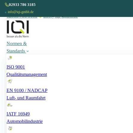
02933 786 3185
info@iqi-gmbh.de
◆
02933 786 3185
◆
info@iqi-gmbh.de
Normen &
Standards
ISO 9001
Qualitätsmanagement
EN 9100 / NADCAP
Luft- und Raumfahrt
IATF 16949
Automobilindustrie